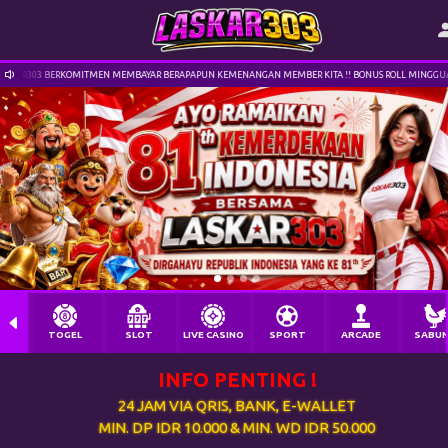
SKAR303 BERKOMITMEN MEMBAYAR BERAPAPUN KEMENANGAN MEMBER KITA !! BONUS ROLL MINGGUAN 1% 
TOGEL
SLOT
LIVE CASINO
SPORT
ARCADE
SABU
INFO PENTING !
24 JAM VIA QRIS, BANK, E-WALLET
MIN. DP IDR 10.000 & MIN. WD IDR 50.000