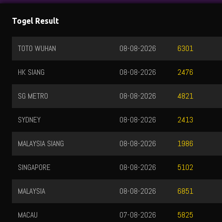
Togel Result
TOTO WUHAN
08-08-2026
6301
HK SIANG
08-08-2026
2476
SG METRO
08-08-2026
4821
SYDNEY
08-08-2026
2413
MALAYSIA SIANG
08-08-2026
1986
SINGAPORE
08-08-2026
5102
MALAYSIA
08-08-2026
6851
MACAU
07-08-2026
5825