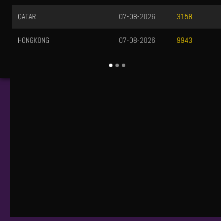
QATAR
07-08-2026
3158
HONGKONG
07-08-2026
9943