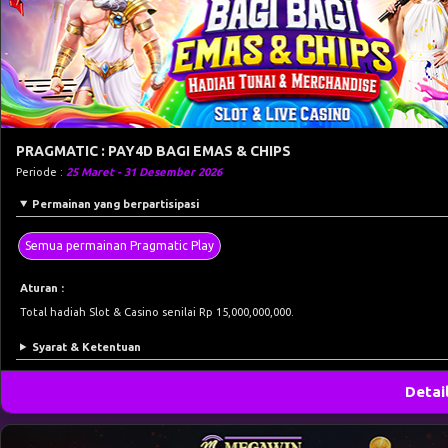
PRAGMATIC : PAY4D BAGI EMAS & CHIPS
Periode :
25 Maret - 31 Desember 2026
Permainan yang berpartisipasi
Semua permainan Pragmatic Play
Aturan :
Total hadiah Slot & Casino senilai Rp 15,000,000,000.
Syarat & Ketentuan
Detai