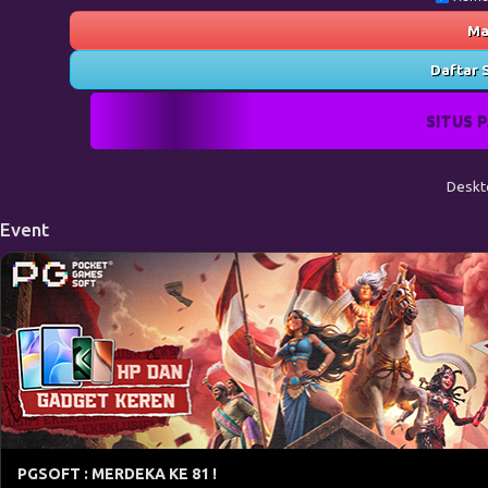
Ma
Daftar 
SITUS 
Deskt
Event
PGSOFT : MERDEKA KE 81 !